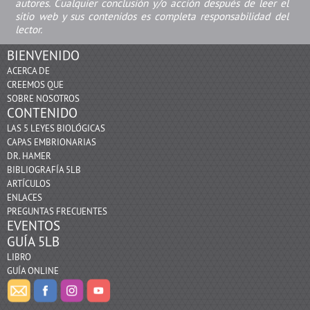
autores. Cualquier conclusión y/o acción después de leer el
sitio web y sus contenidos es completa responsabilidad del
lector.
BIENVENIDO
ACERCA DE
CREEMOS QUE
SOBRE NOSOTROS
CONTENIDO
LAS 5 LEYES BIOLÓGICAS
CAPAS EMBRIONARIAS
DR. HAMER
BIBLIOGRAFÍA 5LB
ARTÍCULOS
ENLACES
PREGUNTAS FRECUENTES
EVENTOS
GUÍA 5LB
LIBRO
GUÍA ONLINE