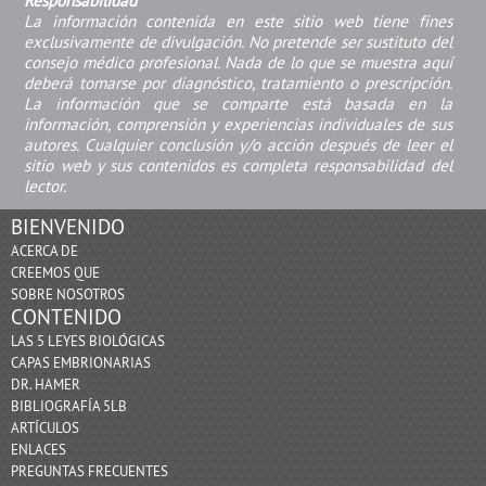
Responsabilidad
La información contenida en este sitio web tiene fines
exclusivamente de divulgación. No pretende ser sustituto del
consejo médico profesional. Nada de lo que se muestra aquí
deberá tomarse por diagnóstico, tratamiento o prescripción.
La información que se comparte está basada en la
información, comprensión y experiencias individuales de sus
autores. Cualquier conclusión y/o acción después de leer el
sitio web y sus contenidos es completa responsabilidad del
lector.
BIENVENIDO
ACERCA DE
CREEMOS QUE
SOBRE NOSOTROS
CONTENIDO
LAS 5 LEYES BIOLÓGICAS
CAPAS EMBRIONARIAS
DR. HAMER
BIBLIOGRAFÍA 5LB
ARTÍCULOS
ENLACES
PREGUNTAS FRECUENTES