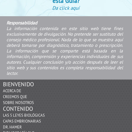
esta Guía?
Da click aquí
Responsabilidad
La información contenida en este sitio web tiene fines
exclusivamente de divulgación. No pretende ser sustituto del
consejo médico profesional. Nada de lo que se muestra aquí
deberá tomarse por diagnóstico, tratamiento o prescripción.
La información que se comparte está basada en la
información, comprensión y experiencias individuales de sus
autores. Cualquier conclusión y/o acción después de leer el
sitio web y sus contenidos es completa responsabilidad del
lector.
BIENVENIDO
ACERCA DE
CREEMOS QUE
SOBRE NOSOTROS
CONTENIDO
LAS 5 LEYES BIOLÓGICAS
CAPAS EMBRIONARIAS
DR. HAMER