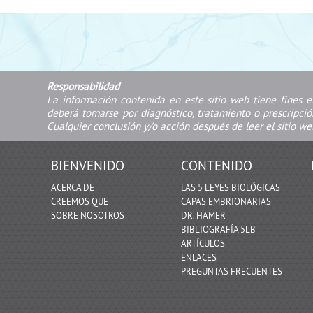
Responsabilidad
La información contenida en este sitio web tiene fines e
deberá tomarse por diagnóstico, tratamiento o prescripci
Cualquier conclusión y/o acción después de leer el sitio we
BIENVENIDO
CONTENIDO
ACERCA DE
LAS 5 LEYES BIOLÓGICAS
CREEMOS QUE
CAPAS EMBRIONARIAS
SOBRE NOSOTROS
DR. HAMER
BIBLIOGRAFÍA 5LB
ARTÍCULOS
ENLACES
PREGUNTAS FRECUENTES