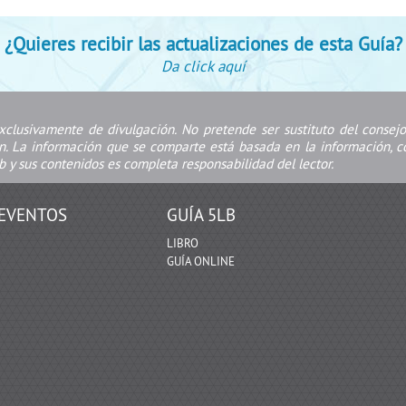
¿Quieres recibir las actualizaciones de esta Guía?
Da click aquí
xclusivamente de divulgación. No pretende ser sustituto del conse
ón. La información que se comparte está basada en la información, co
b y sus contenidos es completa responsabilidad del lector.
EVENTOS
GUÍA 5LB
LIBRO
GUÍA ONLINE