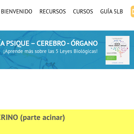
BIENVENIDO
RECURSOS
CURSOS
GUÍA 5LB
UÍA PSIQUE – CEREBRO - ÓRGANO
¡Aprende más sobre las 5 Leyes Biológicas!
INO (parte acinar)