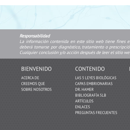
Responsabilidad
La información contenida en este sitio web tiene fines e
deberá tomarse por diagnóstico, tratamiento o prescripci
Cualquier conclusión y/o acción después de leer el sitio we
BIENVENIDO
CONTENIDO
ACERCA DE
LAS 5 LEYES BIOLÓGICAS
CREEMOS QUE
CAPAS EMBRIONARIAS
SOBRE NOSOTROS
DR. HAMER
BIBLIOGRAFÍA 5LB
ARTÍCULOS
ENLACES
PREGUNTAS FRECUENTES