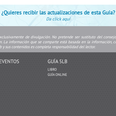
¿Quieres recibir las actualizaciones de esta Guía?
Da click aquí
xclusivamente de divulgación. No pretende ser sustituto del conse
ón. La información que se comparte está basada en la información, co
b y sus contenidos es completa responsabilidad del lector.
EVENTOS
GUÍA 5LB
LIBRO
GUÍA ONLINE