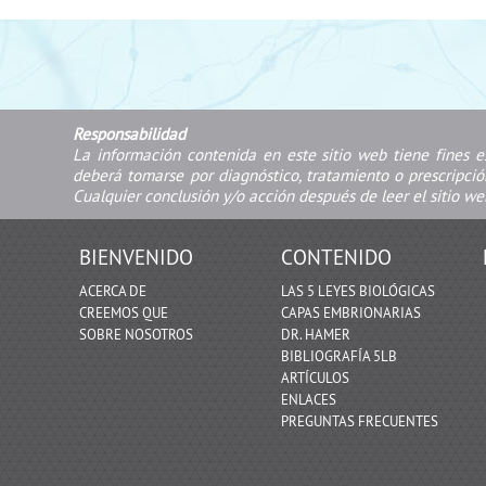
Responsabilidad
La información contenida en este sitio web tiene fines e
deberá tomarse por diagnóstico, tratamiento o prescripci
Cualquier conclusión y/o acción después de leer el sitio we
BIENVENIDO
CONTENIDO
ACERCA DE
LAS 5 LEYES BIOLÓGICAS
CREEMOS QUE
CAPAS EMBRIONARIAS
SOBRE NOSOTROS
DR. HAMER
BIBLIOGRAFÍA 5LB
ARTÍCULOS
ENLACES
PREGUNTAS FRECUENTES