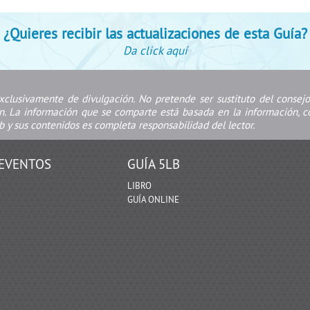
¿Quieres recibir las actualizaciones de esta Guía?
Da click aquí
xclusivamente de divulgación. No pretende ser sustituto del conse
ón. La información que se comparte está basada en la información, co
b y sus contenidos es completa responsabilidad del lector.
EVENTOS
GUÍA 5LB
LIBRO
GUÍA ONLINE