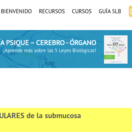
BIENVENIDO
RECURSOS
CURSOS
GUÍA 5LB
UÍA PSIQUE – CEREBRO - ÓRGANO
¡Aprende más sobre las 5 Leyes Biológicas!
ULARES de la submucosa