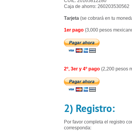
CUIL: 20165812280
Caja de ahorro: 260203530562
Tarjeta
(se cobrará en tu moneda
1er pago
(3,000 pesos mexicano
2º, 3er y 4º pago
(2,200 pesos m
2) Registro:
Por favor completa el registro c
corresponda: