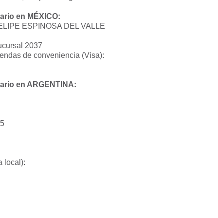
cario en MÉXICO:
FELIPE ESPINOSA DEL VALLE
cursal 2037
tiendas de conveniencia (Visa):
cario en ARGENTINA:
5
 local):