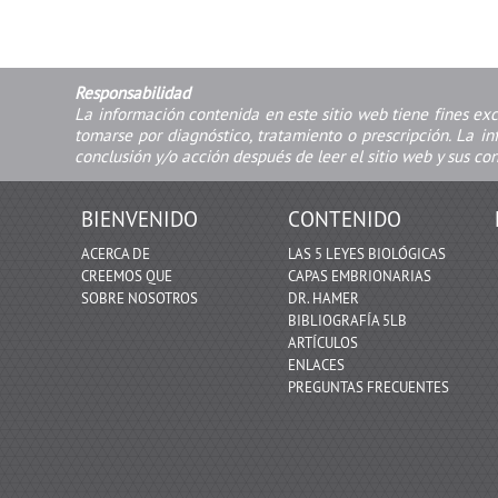
Responsabilidad
La información contenida en este sitio web tiene fines ex
tomarse por diagnóstico, tratamiento o prescripción. La i
conclusión y/o acción después de leer el sitio web y sus co
BIENVENIDO
CONTENIDO
ACERCA DE
LAS 5 LEYES BIOLÓGICAS
CREEMOS QUE
CAPAS EMBRIONARIAS
SOBRE NOSOTROS
DR. HAMER
BIBLIOGRAFÍA 5LB
ARTÍCULOS
ENLACES
PREGUNTAS FRECUENTES