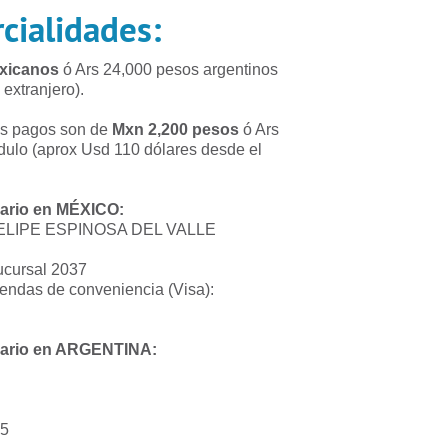
rcialidades:
exicanos
ó Ars 24,000 pesos argentinos
extranjero).
os pagos son de
Mxn 2,200 pesos
ó Ars
dulo (aprox Usd 110 dólares desde el
cario en MÉXICO:
FELIPE ESPINOSA DEL VALLE
cursal 2037
tiendas de conveniencia (Visa):
cario en ARGENTINA:
5