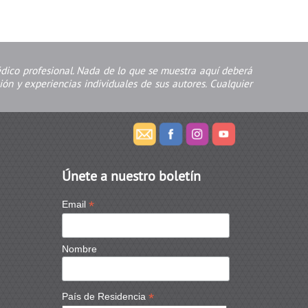
édico profesional. Nada de lo que se muestra aquí deberá
ón y experiencias individuales de sus autores. Cualquier
Únete a nuestro boletín
*
Email
Nombre
*
País de Residencia