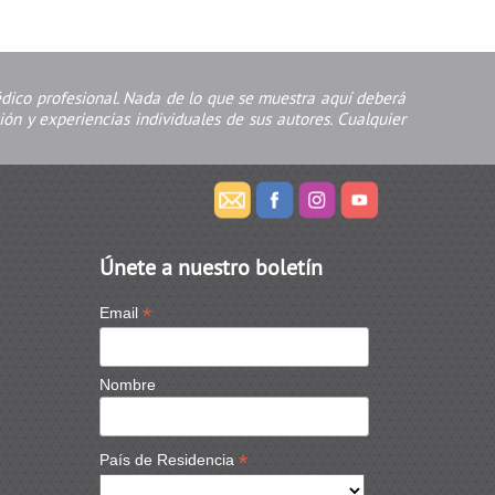
édico profesional. Nada de lo que se muestra aquí deberá
ón y experiencias individuales de sus autores. Cualquier
Únete a nuestro boletín
*
Email
Nombre
*
País de Residencia