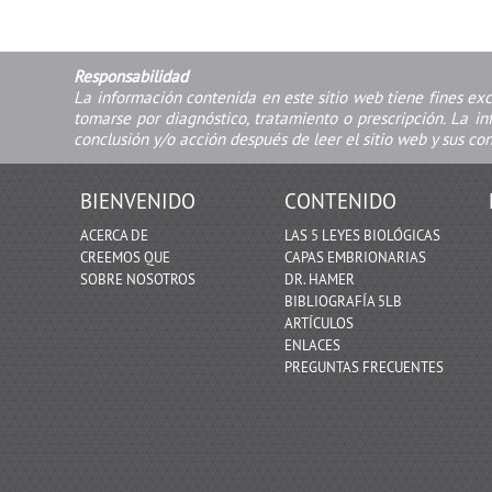
Responsabilidad
La información contenida en este sitio web tiene fines ex
tomarse por diagnóstico, tratamiento o prescripción. La i
conclusión y/o acción después de leer el sitio web y sus co
BIENVENIDO
CONTENIDO
ACERCA DE
LAS 5 LEYES BIOLÓGICAS
CREEMOS QUE
CAPAS EMBRIONARIAS
SOBRE NOSOTROS
DR. HAMER
BIBLIOGRAFÍA 5LB
ARTÍCULOS
ENLACES
PREGUNTAS FRECUENTES