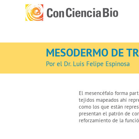
MESODERMO DE TR
Por el Dr. Luis Felipe Espinosa
El mesencéfalo forma parte
tejidos mapeados ahí repr
como los que están represe
presentan el patrón de co
reforzamiento de la funció